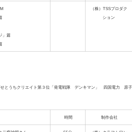
M
（株）TSSプロダク
篇
ション
ジ」篇
篇
ビせとうちクリエイト第３位「発電戦隊 デンキマン」 四国電力 原
時間
制作会社