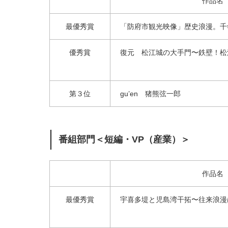
作品名
最優秀賞
「防府市観光映像」歴史浪漫。千
優秀賞
復元 松江城の大手門〜鉄壁！松
第３位
gu’en 猪熊弦一郎
番組部門＜短編・VP（産業）＞
作品名
最優秀賞
宇喜多堤と児島湾干拓〜往来浪漫