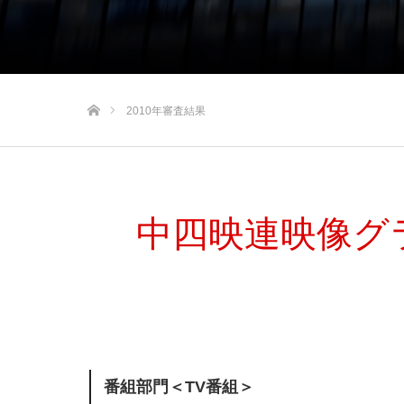
ホーム
2010年審査結果
中四映連映像グラ
番組部門＜TV番組＞