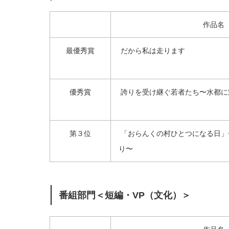
作品名
最優秀賞
だから私は走ります
優秀賞
誇りを受け継ぐ若者たち〜水都に
第３位
「おらんくの村ひとつになる日」
り〜
番組部門＜短編・VP（文化）＞