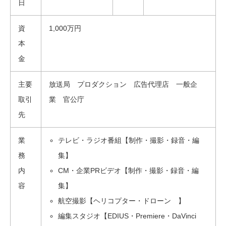
日
資
1,000万円
本
金
主要
放送局 プロダクション 広告代理店 一般企
取引
業 官公庁
先
業
テレビ・ラジオ番組【制作・撮影・録音・編
務
集】
内
CM・企業PRビデオ【制作・撮影・録音・編
容
集】
航空撮影【ヘリコプター・ドローン 】
編集スタジオ【EDIUS・Premiere・DaVinci