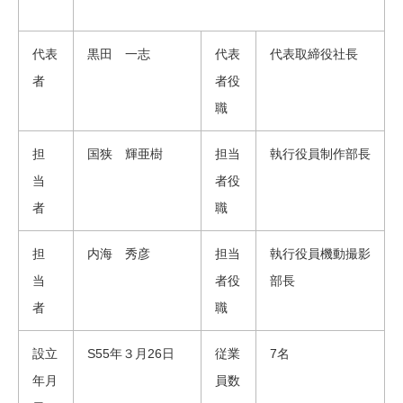
代表
黒田 一志
代表
代表取締役社長
者
者役
職
担
国狭 輝亜樹
担当
執行役員制作部長
当
者役
者
職
担
内海 秀彦
担当
執行役員機動撮影
当
者役
部長
者
職
設立
S55年３月26日
従業
7名
年月
員数