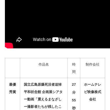
作品名
時
制作会社
間
最優
国立広島原爆死没者追悼
27
ホームテレ
秀賞
平和祈念館 企画展シアタ
ビ映像株式
分
ー動画「震えるまなざし
会社
55
ー撮影者たちが残したこ
秒