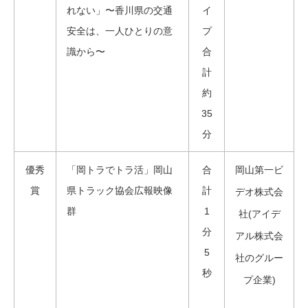
れない」〜香川県の交通
イ
安全は、一人ひとりの意
プ
識から〜
合
計
約
35
分
優秀
「岡トラでトラ活」岡山
合
岡山第一ビ
賞
県トラック協会広報映像
計
デオ株式会
群
1
社(アイデ
分
アル株式会
5
社のグルー
秒
プ企業)