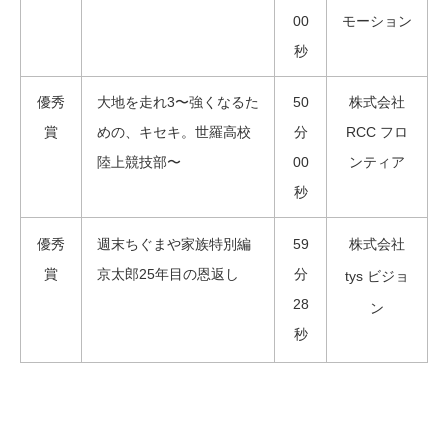
00
モーション
秒
優秀
大地を走れ3〜強くなるた
50
株式会社
賞
めの、キセキ。世羅高校
分
RCC フロ
陸上競技部〜
00
ンティア
秒
優秀
週末ちぐまや家族特別編
59
株式会社
賞
京太郎25年目の恩返し
分
tys ビジョ
28
ン
秒