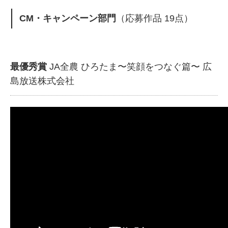
CM・キャンペーン部門
（応募作品 19点）
最優秀賞
JA全農 ひろたま〜笑顔をつなぐ篇〜 広
島放送株式会社