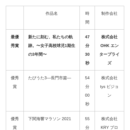
作品名
時
制作会社
間
最優
新たに刻む、私たちの軌
47
株式会社
秀賞
跡。〜女子高校球児1期生
分
OHK エン
の3年間〜
30
タープライ
秒
ズ
優秀
たびうた3―長門市篇―
54
株式会社
賞
分
tys ビジョ
00
ン
秒
優秀
下関海響マラソン 2021
55
株式会社
賞
分
KRY プロ