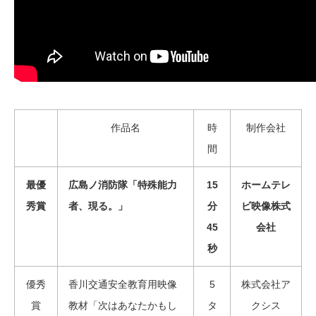
作品名
時
制作会社
間
最優
広島ノ消防隊「特殊能力
15
ホームテレ
秀賞
者、現る。」
分
ビ映像株式
45
会社
秒
優秀
香川交通安全教育用映像
5
株式会社ア
賞
教材「次はあなたかもし
タ
クシス