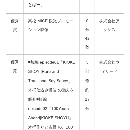
とばー」
優秀
高松 MICE 観光プロモー
6
株式会社ア
賞
ション映像
分
クシス
42
秒
優秀
■短編 episode01「KIOKE
3
株式会社ウ
賞
SHOY |Rare and
部
ィザード
Traditional Soy Sauce」
作
木桶仕込み醤油 の魅力を
約
紹介■短編
17
episode02「100Years
分
Ahead|KIOKE SHOYU」
木桶作りと吉野 杉、100