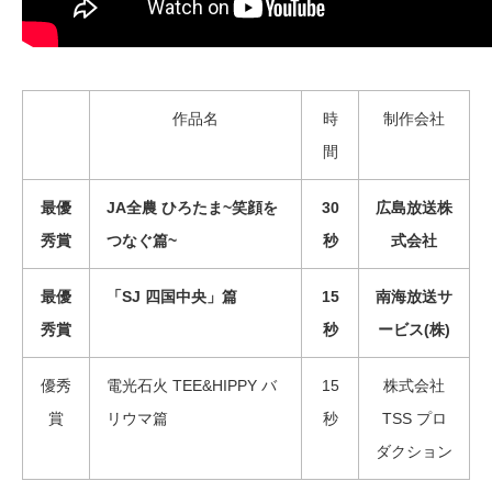
作品名
時
制作会社
間
最優
JA全農 ひろたま~笑顔を
30
広島放送株
秀賞
つなぐ篇~
秒
式会社
最優
「SJ 四国中央」篇
15
南海放送サ
秀賞
秒
ービス(株)
優秀
電光石火 TEE&HIPPY バ
15
株式会社
賞
リウマ篇
秒
TSS プロ
ダクション